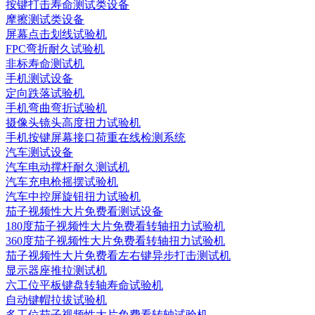
按键打击寿命测试类设备
摩擦测试类设备
屏幕点击划线试验机
FPC弯折耐久试验机
非标寿命测试机
手机测试设备
定向跌落试验机
手机弯曲弯折试验机
摄像头镜头高度扭力试验机
手机按键屏幕接口荷重在线检测系统
汽车测试设备
汽车电动撑杆耐久测试机
汽车充电枪摇摆试验机
汽车中控屏旋钮扭力试验机
茄子视频性大片免费看测试设备
180度茄子视频性大片免费看转轴扭力试验机
360度茄子视频性大片免费看转轴扭力试验机
茄子视频性大片免费看左右键异步打击测试机
显示器座推拉测试机
六工位平板键盘转轴寿命试验机
自动键帽拉拔试验机
多工位茄子视频性大片免费看转轴试验机