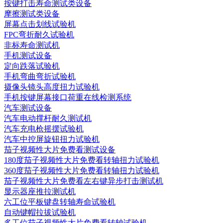
按键打击寿命测试类设备
摩擦测试类设备
屏幕点击划线试验机
FPC弯折耐久试验机
非标寿命测试机
手机测试设备
定向跌落试验机
手机弯曲弯折试验机
摄像头镜头高度扭力试验机
手机按键屏幕接口荷重在线检测系统
汽车测试设备
汽车电动撑杆耐久测试机
汽车充电枪摇摆试验机
汽车中控屏旋钮扭力试验机
茄子视频性大片免费看测试设备
180度茄子视频性大片免费看转轴扭力试验机
360度茄子视频性大片免费看转轴扭力试验机
茄子视频性大片免费看左右键异步打击测试机
显示器座推拉测试机
六工位平板键盘转轴寿命试验机
自动键帽拉拔试验机
多工位茄子视频性大片免费看转轴试验机