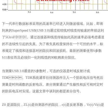
下一代串行数据标准采用的高速率已经进入到微波领域。比如，即将
到来的SuperSpeed USB(USB 3.0)通过双绞线对线缆传输速的率就达到
了5Gb/s。通过连接器和线缆传输如此高的速率必须考虑通道
的不连续性引起的失真。为了将失真程度保持在一个可控的水平，标
准规定了线缆和连接器对的阻抗和回波损耗。最新的测量使用S参数
S11表征而且必须归一化到线缆的90欧姆差分阻抗。
当测量USB 3.0通道的S参数时，可选的仪器是时域反射计或
TDR。TDR系统通常往待测器件注入一个阶跃电压信号然后
测量是时间函数的反射电压。差分测量通过产生极性相反可相对定时
的阶跃电压对实现。这篇文章中谈到的都是差分信号。
Z0 是源阻抗，ZL(t)是待测器件的阻抗，r(t)是反射系数，Vr(t)/Vi(t)是